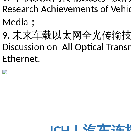
Research Achievements of Vehic
；
Media
未来车载以太网全光传输
9.
Discussion on All Optical Trans
Ethernet.
汽车连